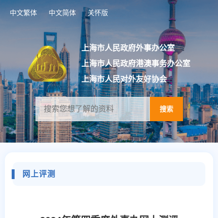
跳
中文繁体
中文简体
关怀版
转
到
网
站
上海市人民政府外事办公室
导
上海市人民政府港澳事务办公室
航
区
上海市人民对外友好协会
跳
转
到
搜索
主
要
内
容
区
域
网上评测