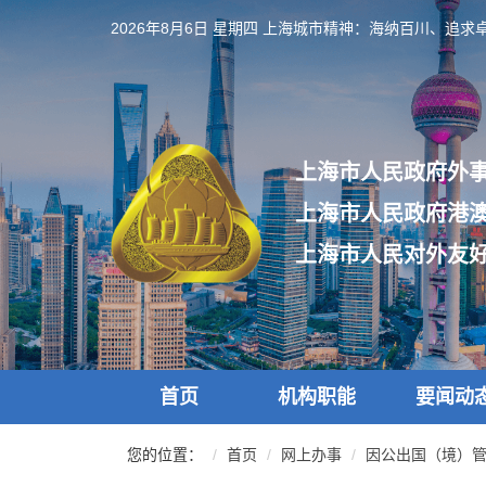
跳
2026年8月6日 星期四
上海城市精神：海纳百川、追求
转
到
网
站
导
航
上海市人民政府外
区
跳
上海市人民政府港
转
到
上海市人民对外友
主
要
内
容
区
域
首页
机构职能
要闻动
您的位置：
首页
网上办事
因公出国（境）