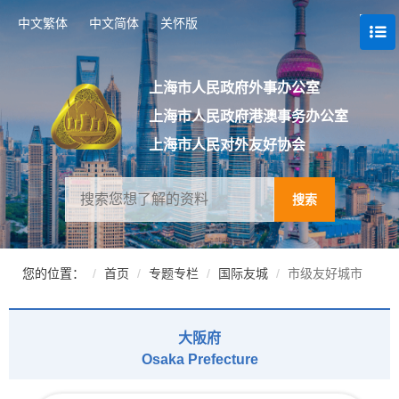
跳
中文繁体
中文简体
关怀版
转
到
网
站
上海市人民政府外事办公室
导
上海市人民政府港澳事务办公室
航
区
上海市人民对外友好协会
跳
转
到
搜索
主
要
内
容
您的位置：
首页
专题专栏
国际友城
市级友好城市
区
域
大阪府
Osaka Prefecture