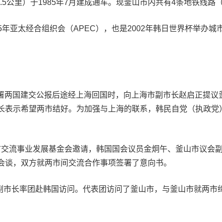
.5公里）于1985年7月建成通车。现釜山市内共有4条地铁线路
05年亚太经合组织会（APEC），也是2002年韩日世界杯举办城
京签署两国建交公报后途经上海回国时，向上海市副市长赵启正提
长表示希望两市结好。为加强与上海的联系，韩民自党（执政党
城市交流事业发展基金会邀请，韩国国会议员金炯午、釜山市议会
会谈，双方就两市间交流合作事项签署了意向书。
迪副市长率团赴韩国访问。代表团访问了釜山市，与釜山市就两市