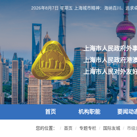
跳
2026年8月7日 星期五
上海城市精神：海纳百川、追求
转
到
网
站
导
航
上海市人民政府外
区
跳
上海市人民政府港
转
到
上海市人民对外友
主
要
内
容
区
域
首页
机构职能
要闻动
您的位置：
首页
专题专栏
国际友城
市级