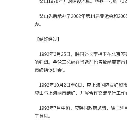
釜山1978年开始建设地铁。地铁一号线（32
釜山先后承办了2002年第14届亚运会和20
办。
【结好经过】
1992年3月25日，韩国外长李相玉在北
响强烈。金泳三总统在当选前也曾致函黄菊市
市缔结促进会”。
1992年10月2日至8日，应上海国际友好
釜山与上海两市结好、开展合作交流举行工作
1993年7月中旬，应韩国政府邀请，徐匡
了意见。