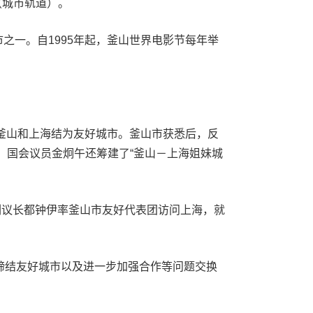
（城市轨道）。
市之一。自1995年起，釜山世界电影节每年举
议釜山和上海结为友好城市。釜山市获悉后，反
）国会议员金炯午还筹建了“釜山－上海姐妹城
副议长都钟伊率釜山市友好代表团访问上海，就
缔结友好城市以及进一步加强合作等问题交换