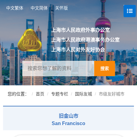
跳
中文繁体
中文简体
关怀版
转
到
网
站
上海市人民政府外事办公室
导
上海市人民政府港澳事务办公室
航
区
上海市人民对外友好协会
跳
转
到
搜索
主
要
内
容
您的位置：
首页
专题专栏
国际友城
市级友好城市
区
域
旧金山市
San Francisco