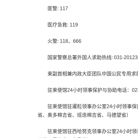
匪警: 117
医疗急救: 119
火警: 118、666
国家警察总署外国人求助热线: 031-2012345/0
柬副首相兼内政大臣团队中国公民专用求助微信号:
驻柬使馆24小时领事保护与协助电话：023-2102
驻柬使馆驻暹粒领事办公室24小时领事保护与协助电话:
省、奥多棉吉省、班迭棉吉省、马德望省）
驻柬使馆驻西哈努克领事办公室24小时领事保护与协助