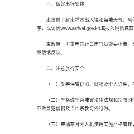
一、做好出行安排
出发前了解柬埔寨出入境和当地天气、风俗等信息
序，或访问www.arrival.gov.kh填报
柬政府一再重申禁止口岸官员索要小费。来
柬使馆反映。
二、注意旅行安全
（一）妥善保管护照、财物及个人证件，不
（二）严格遵守柬埔寨法律法规和宗教习俗
不做冒犯僧侣及当地宗教习俗行为。
（三）柬埔寨对无人机使用实施严格管理，