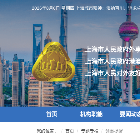
跳
2026年8月6日 星期四
上海城市精神：海纳百川、追求
转
到
网
站
导
航
上海市人民政府外
区
跳
上海市人民政府港
转
到
上海市人民对外友
主
要
内
容
区
域
首页
机构职能
要闻动
您的位置：
首页
专题专栏
领事提醒