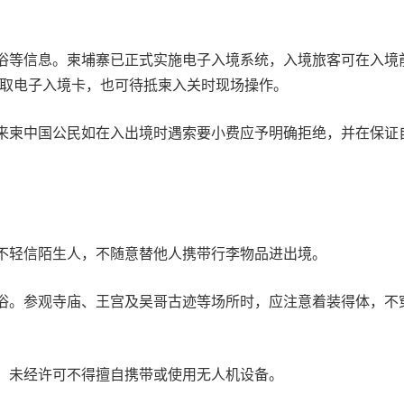
。柬埔寨已正式实施电子入境系统，入境旅客可在入境前7天内下载Ca
入境信息获取电子入境卡，也可待抵柬入关时现场操作。
柬中国公民如在入出境时遇索要小费应予明确拒绝，并在保证
轻信陌生人，不随意替他人携带行李物品进出境。
。参观寺庙、王宫及吴哥古迹等场所时，应注意着装得体，不
未经许可不得擅自携带或使用无人机设备。