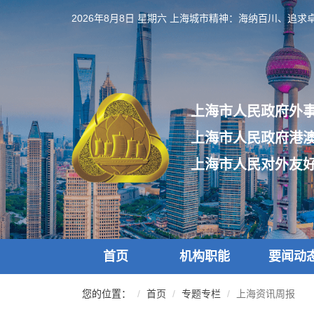
跳
2026年8月8日 星期六
上海城市精神：海纳百川、追求
转
到
网
站
导
航
上海市人民政府外
区
跳
上海市人民政府港
转
到
上海市人民对外友
主
要
内
容
区
域
首页
机构职能
要闻动
您的位置：
首页
专题专栏
上海资讯周报