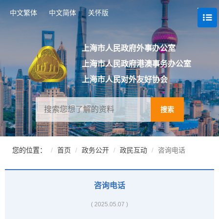
跳
中文繁体
中文简体
关怀版
转
到
网
站
上海市人民政府外事办公室
导
上海市人民政府港澳事务办公室
航
区
上海市人民对外友好协会
跳
转
到
搜索
主
要
内
容
您的位置：
首页
政务公开
政民互动
咨询电话
区
域
咨询电话
( 2025.05.07 )