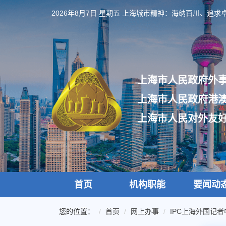
跳
2026年8月7日 星期五
上海城市精神：海纳百川、追求
转
到
网
站
导
航
上海市人民政府外
区
跳
上海市人民政府港
转
到
上海市人民对外友
主
要
内
容
区
域
首页
机构职能
要闻动
您的位置：
首页
网上办事
IPC上海外国记者