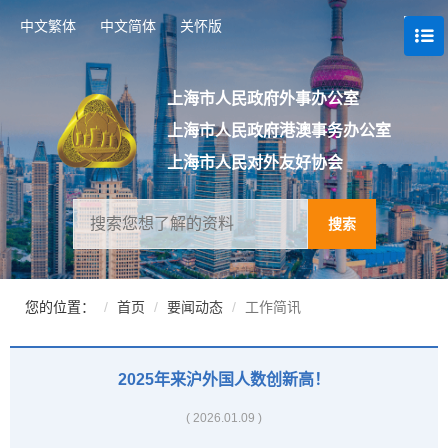
跳
中文繁体
中文简体
关怀版
转
到
网
站
上海市人民政府外事办公室
导
上海市人民政府港澳事务办公室
航
区
上海市人民对外友好协会
跳
转
到
搜索
主
要
内
容
您的位置：
首页
要闻动态
工作简讯
区
域
2025年来沪外国人数创新高！
( 2026.01.09 )