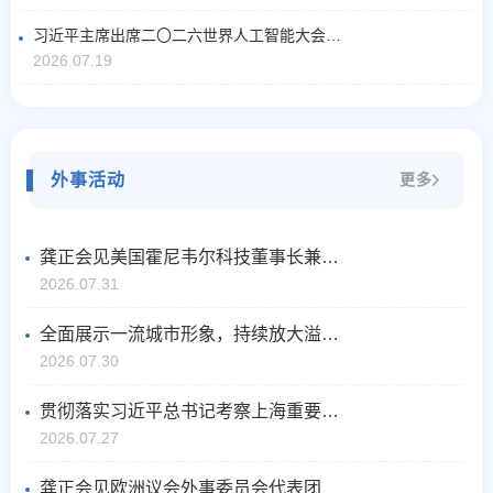
习近平主席出席二〇二六世界人工智能大会暨人工智能全球治理高级别会议系列活动纪实
2026.07.19
外事活动
更多
龚正会见美国霍尼韦尔科技董事长兼首席执行官柯伟茂
2026.07.31
全面展示一流城市形象，持续放大溢出带动效应！进博会城市服务保障领导小组扩大会议举行
2026.07.30
贯彻落实习近平总书记考察上海重要讲话精神和对上海工作重要指示要求，十二届市委九次全会通过重磅文件
2026.07.27
龚正会见欧洲议会外事委员会代表团