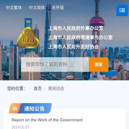
跳
中文繁体
中文简体
关怀版
转
到
网
站
上海市人民政府外事办公室
导
上海市人民政府港澳事务办公室
航
区
上海市人民对外友好协会
跳
转
到
搜索
主
要
内
容
您的位置：
首页
要闻动态
区
域
Report on the Work of the Government
2
2024.02.07
202