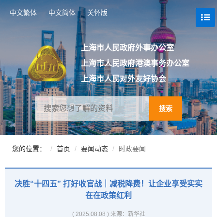
跳
中文繁体
中文简体
关怀版
转
到
网
站
上海市人民政府外事办公室
导
上海市人民政府港澳事务办公室
航
区
上海市人民对外友好协会
跳
转
到
搜索
主
要
内
容
您的位置：
首页
要闻动态
时政要闻
区
域
决胜“十四五” 打好收官战｜减税降费！让企业享受实实
在在政策红利
( 2025.08.08 )
来源：新华社