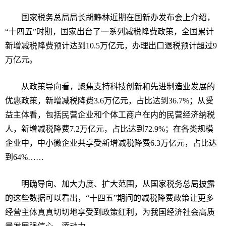
国家税务总局局长胡静林近期在国新办发布会上介绍，
“
十四五
”
时期，国家出台了一系列减税降费政策，全国累计
新增减税降费预计达到
10.5
万亿元，办理出口退税预计超过
9
万亿元。
从政策导向看，聚焦支持科技创新和先进制造业发展的
优惠政策，新增减税降费
3.6
万亿元，占比达到
36.7%
；从受
益主体看，包括民营企业和个体工商户在内的民营经济纳税
人，新增减税降费
7.2
万亿元，占比达到
72.9%
；在各类规模
企业中，中小微企业共享受新增减税降费
6.3
万亿元，占比达
到
64%……
明确导向、加大力度、扩大范围，从国家税务总局披露
的这些数据可以看出，
“
十四五
”
期间的减税降费政策让更多
经营主体真真切切地享受到政策红利，为我国经济社会高质