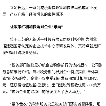
立足长远，一系列减税降费政策加快推动形成企业发
展、产业升级与经济增长的良性循环。
让政策红利加快落到企业
“
账面
”
位于江苏的无锡透平叶片有限公司以科技创新为引擎，
搭建起国家认定的企业技术中心等研发载体，其特点就是研
发密集且跨境业务多。
“
税务部门始终是护航企业稳健前行的
‘
助推器
’
。
”
公司财
务总监宋扬介绍，当地税务部门根据企业特点提供
“
量体裁
衣
”
的支持服务，企业不仅享受到研发费用加计扣除
1.94
亿
元，还获得增值税留抵退税、出口退税等税收优惠
6800
余万
元。
“
这为企业前沿项目的研发注入了强大动力。
”
“
量体裁衣
”
的税务服务只是税务部门落实减税降费、服