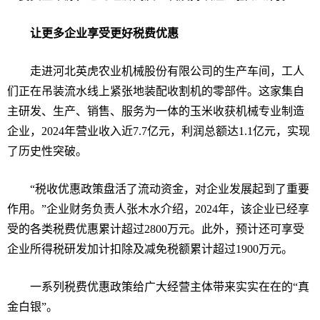
让更多企业享受更好税费优惠
走进河北英虎农业机械股份有限公司的生产车间，工人
们正在吊装流水线上紧张地装配收割机的零部件。这家集自
主研发、生产、销售、服务为一体的玉米收获机械专业制造
企业，
2024
年营业收入近
7.7
亿元，利润总额达
1.1
亿元，实现
了历史性突破。
“
税收优惠政策盘活了流动资金，对企业发展起到了重要
作用。
”
企业财务负责人张木水介绍，
2024
年，该企业已经享
受的各类税费优惠累计超过
2800
万元。此外，预计还可享受
企业所得税研发加计扣除及减免税额累计超过
1900
万元。
一系列税费优惠政策给广大经营主体带来实实在在的
“
真
金白银
”
。