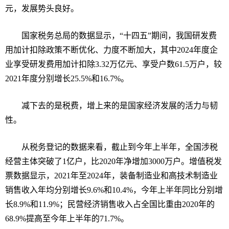
元，发展势头良好。
国家税务总局的数据显示，
“
十四五
”
期间，我国研发费
用加计扣除政策不断优化、力度不断加大，其中
2024
年度企
业享受研发费用加计扣除
3.32
万亿元、享受户数
61.5
万户，较
2021
年度分别增长
25.5%
和
16.7%
。
减下去的是税费，增上来的是国家经济发展的活力与韧
性。
从税务登记的数据来看，截止到今年上半年，全国涉税
经营主体突破了
1
亿户，比
2020
年净增加
3000
万户。增值税发
票数据显示，
2021
年至
2024
年，装备制造业和高技术制造业
销售收入年均分别增长
9.6%
和
10.4%
，今年上半年同比分别增
长
8.9%
和
11.9%
；民营经济销售收入占全国比重由
2020
年的
68.9%
提高至今年上半年的
71.7%
。