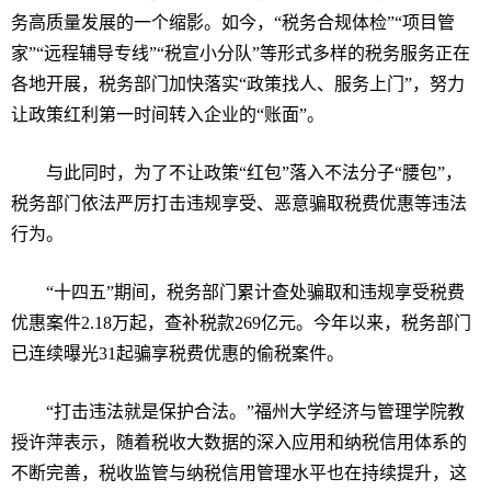
务高质量发展的一个缩影。如今，
“
税务合规体检
”“
项目管
家
”“
远程辅导专线
”“
税宣小分队
”
等形式多样的税务服务正在
各地开展，税务部门加快落实
“
政策找人、服务上门
”
，努力
让政策红利第一时间转入企业的
“
账面
”
。
与此同时，为了不让政策
“
红包
”
落入不法分子
“
腰包
”
，
税务部门依法严厉打击违规享受、恶意骗取税费优惠等违法
行为。
“
十四五
”
期间，税务部门累计查处骗取和违规享受税费
优惠案件
2.18
万起，查补税款
269
亿元。今年以来，税务部门
已连续曝光
31
起骗享税费优惠的偷税案件。
“
打击违法就是保护合法。
”
福州大学经济与管理学院教
授许萍表示，随着税收大数据的深入应用和纳税信用体系的
不断完善，税收监管与纳税信用管理水平也在持续提升，这