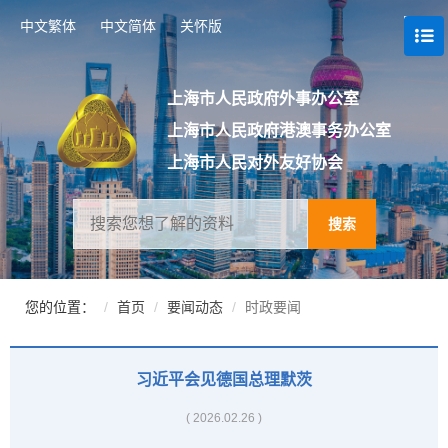
跳
中文繁体
中文简体
关怀版
转
到
网
站
上海市人民政府外事办公室
导
上海市人民政府港澳事务办公室
航
区
上海市人民对外友好协会
跳
转
到
搜索
主
要
内
容
您的位置：
首页
要闻动态
时政要闻
区
域
习近平会见德国总理默茨
( 2026.02.26 )