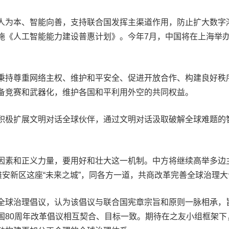
为本、智能向善，支持联合国发挥主渠道作用，防止扩大数字
施《人工智能能力建设普惠计划》。今年7月，中国将在上海举
持尊重网络主权、维护和平安全、促进开放合作、构建良好秩
备竞赛和武器化，维护各国和平利用外空的共同权益。
极扩展文明对话全球伙伴，通过文明对话汲取破解全球难题的
素和正义力量，要用好和壮大这一机制。中方将继续高举多边
雄安新区这座“未来之城”，同各方一道，共商改革完善全球治理
球治理倡议，认为该倡议与联合国宪章宗旨和原则一脉相承，
国80周年改革倡议相互契合、目标一致。期待在之友小组框架