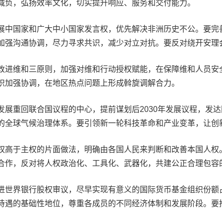
减负，弘扬效率文化，切实提升响应、服务和交付能力。
中国家和广大中小国家发言权，优先解决非洲历史不公。要完
加强沟通协调，尽力寻求共识，减少对立对抗。要反对绕开安理
进维和三原则，加强对维和行动授权赋能，在保障维和人员安
织加强协调，在地区热点问题上形成斡旋调解合力。
重回联合国议程的中心，提前谋划后2030年发展议程，发达
的全球气候治理体系。要引领新一轮科技革命和产业变革，让创
高于主权的片面做法，明确由各国人民来判断和改善本国人权
合作，反对将人权政治化、工具化、武器化，共建公正合理包容
世界银行股权审议，尽早实现有意义的国际货币基金组织份额
待遇的基础性地位，尊重各成员的不同经济体制和发展阶段。要