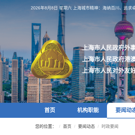
跳
2026年8月8日 星期六
上海城市精神：海纳百川、追求
转
到
网
站
导
航
上海市人民政府外
区
跳
上海市人民政府港
转
到
上海市人民对外友
主
要
内
容
区
域
首页
机构职能
要闻动
您的位置：
首页
要闻动态
时政要闻