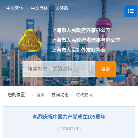
跳
中文繁体
中文简体
关怀版
转
到
网
站
上海市人民政府外事办公室
导
上海市人民政府港澳事务办公室
航
区
上海市人民对外友好协会
跳
转
到
搜索
主
要
内
容
您的位置：
首页
要闻动态
时政要闻
区
域
热烈庆祝中国共产党成立105周年
( 2026.07.01 )