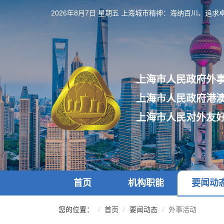
跳
2026年8月7日 星期五
上海城市精神：海纳百川、追求
转
到
网
站
导
航
上海市人民政府外
区
跳
上海市人民政府港
转
到
上海市人民对外友
主
要
内
容
区
域
首页
机构职能
要闻动
您的位置：
首页
要闻动态
外事活动