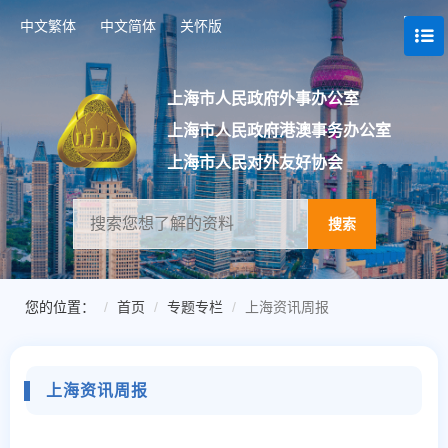
跳
中文繁体
中文简体
关怀版
转
到
网
站
上海市人民政府外事办公室
导
上海市人民政府港澳事务办公室
航
区
上海市人民对外友好协会
跳
转
到
搜索
主
要
内
容
您的位置：
首页
专题专栏
上海资讯周报
区
域
上海资讯周报